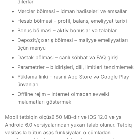
dilerlər
Mərclər bölməsi – idman hadisələri və əmsallar
Hesab bölməsi – profil, balans, əməliyyat tarixi
Bonus bölməsi – aktiv bonuslar və tələblər
Depozit/çıxarış bölməsi – maliyyə əməliyyatları
üçün menyu
Dəstək bölməsi – canlı söhbət və FAQ girişi
Parametrlər – bildirişləri, dili, limitləri tənzimləmək
Yükləmə linki – rəsmi App Store və Google Play
ünvanları
Offline rejim – internet olmadan əvvəlki
məlumatları göstərmək
Mobil tətbiqin ölçüsü 50 MB-dır və iOS 12.0 və ya
Android 6.0 versiyalarından yuxarı tələb olunur. Tətbiq
vasitəsilə bütün əsas funksiyalar, o cümlədən