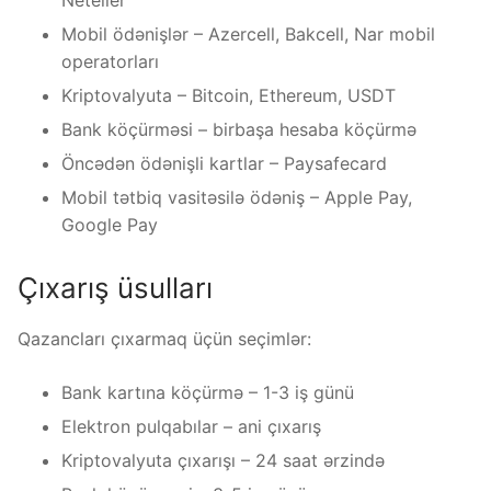
Neteller
Mobil ödənişlər – Azercell, Bakcell, Nar mobil
operatorları
Kriptovalyuta – Bitcoin, Ethereum, USDT
Bank köçürməsi – birbaşa hesaba köçürmə
Öncədən ödənişli kartlar – Paysafecard
Mobil tətbiq vasitəsilə ödəniş – Apple Pay,
Google Pay
Çıxarış üsulları
Qazancları çıxarmaq üçün seçimlər:
Bank kartına köçürmə – 1-3 iş günü
Elektron pulqabılar – ani çıxarış
Kriptovalyuta çıxarışı – 24 saat ərzində