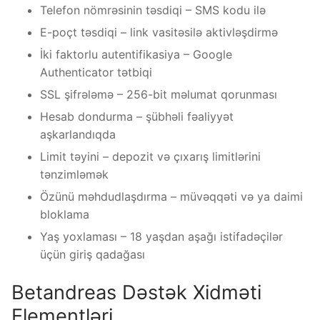
Telefon nömrəsinin təsdiqi – SMS kodu ilə
E-poçt təsdiqi – link vasitəsilə aktivləşdirmə
İki faktorlu autentifikasiya – Google
Authenticator tətbiqi
SSL şifrələmə – 256-bit məlumat qorunması
Hesab dondurma – şübhəli fəaliyyət
aşkarlandıqda
Limit təyini – depozit və çıxarış limitlərini
tənzimləmək
Özünü məhdudlaşdırma – müvəqqəti və ya daimi
bloklama
Yaş yoxlaması – 18 yaşdan aşağı istifadəçilər
üçün giriş qadağası
Betandreas Dəstək Xidməti
Elementləri