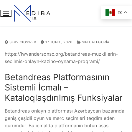
Ir
al
ES
contenido
SERVICIOSWEB
17 JUNIO, 2026
SIN CATEGORÍA
https://lwvandersonsc.org/betandreas-muzkillerin-
secilmis-onlayn-kazino-oynama-proqrami/
Betandreas Platformasının
Sistemli İcmalı –
Kataloqlaşdırılmış Funksiyalar
Betandreas onlayn platforması Azərbaycan bazarında
geniş çeşidli oyun və mərc seçimləri təqdim edən
qurumdur. Bu icmalda platformanın bütün əsas