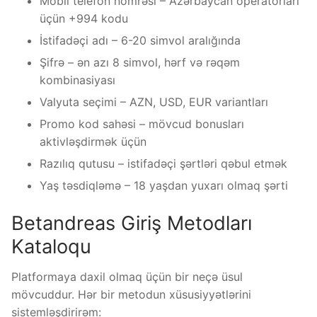
Mobil telefon nömrəsi – Azərbaycan operatorları
üçün +994 kodu
İstifadəçi adı – 6-20 simvol aralığında
Şifrə – ən azı 8 simvol, hərf və rəqəm
kombinasiyası
Valyuta seçimi – AZN, USD, EUR variantları
Promo kod sahəsi – mövcud bonusları
aktivləşdirmək üçün
Razılıq qutusu – istifadəçi şərtləri qəbul etmək
Yaş təsdiqləmə – 18 yaşdan yuxarı olmaq şərti
Betandreas Giriş Metodları
Kataloqu
Platformaya daxil olmaq üçün bir neçə üsul
mövcuddur. Hər bir metodun xüsusiyyətlərini
sistemləşdirirəm: