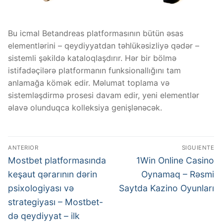
Bu icmal Betandreas platformasının bütün əsas
elementlərini – qeydiyyatdan təhlükəsizliyə qədər –
sistemli şəkildə kataloqlaşdırır. Hər bir bölmə
istifadəçilərə platformanın funksionallığını tam
anlamağa kömək edir. Məlumat toplama və
sistemləşdirmə prosesi davam edir, yeni elementlər
əlavə olunduqca kolleksiya genişlənəcək.
Navegación
ANTERIOR
SIGUIENTE
de
Entrada
Entrada
Mostbet platformasında
1Win Online Casino
anterior:
siguiente:
entradas
keşaut qərarının dərin
Oynamaq – Rəsmi
psixologiyası və
Saytda Kazino Oyunları
strategiyası – Mostbet-
də qeydiyyat – ilk