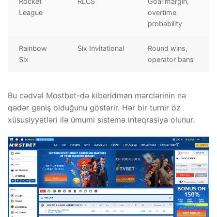
Rocket
RLCS
Goal margin,
League
overtime
probability
Rainbow
Six Invitational
Round wins,
Six
operator bans
Bu cədvəl Mostbet-də kiberidman mərclərinin nə
qədər geniş olduğunu göstərir. Hər bir turnir öz
xüsusiyyətləri ilə ümumi sistemə inteqrasiya olunur.