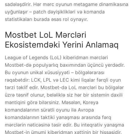
sadələşdirir. Hər mərc oyunun metagame dinamikasına
uyğunlaşır – patch dəyişiklikləri və komanda
statistikaları burada əsas rol oynayır.
Mostbet LoL Mərcləri
Ekosistemdəki Yerini Anlamaq
League of Legends (LoL) kiberidman mərcləri
Mostbet-də populyarlıq baxımından üçüncü yerdədir.
Bu oyunun unikal xüsusiyyəti – bölgələrarası
rəqabətdir: LCK, LPL və LEC kimi liqalar fərqli oyun
tərzi təklif edir. Mostbet-də LoL mərcləri bu bölgələr
üzrə təsnif olunur, beləliklə siz hər bir sistemin daxili
məntiqini görə bilərsiniz. Məsələn, Koreya
komandalarının sürətli oyunu ilə Avropa
komandalarının taktiki yanaşması arasında fərq
mərclərin nəticəsinə təsir edir. Bu inteqrativ yanaşma
Mostbet-in ümumi kiberidman xəttinin bir hissəsidir.