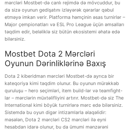
mərcləri Mostbet-də canlı rejimdə də mövcuddur, bu
da sizə oyunun gedişatını izləyərək qərarlar qəbul
etməyə imkan verir. Platforma həmçinin əsas turnirlər –
Major çempionatları və ESL Pro League üçün əmsalları
təqdim edir, beləliklə siz bütün ekosistemi əhatə edə
bilərsiniz.
Mostbet Dota 2 Mərcləri
Oyunun Dərinliklərinə Baxış
Dota 2 kiberidman mərcləri Mostbet-də ayrıca bir
kateqoriya kimi təqdim olunur. Bu oyunun mürəkkəb
quruluşu – hero seçimləri, item build-lər və teamfight-
lar – mərclərin müxtəlifliyini artırır. Mostbet-də siz The
International kimi böyük turnirlərə mərc edə bilərsiniz.
Sistemdə bu oyun digər intizamlarla əlaqəlidir:
məsələn, Dota 2 mərcləri CS2 mərcləri ilə eyni
hesabdan idarə olunur, bu da ümumi mənzərəni