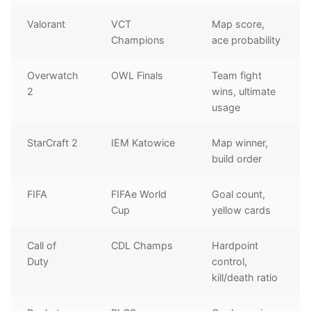
Valorant
VCT
Map score,
Champions
ace probability
Overwatch
OWL Finals
Team fight
2
wins, ultimate
usage
StarCraft 2
IEM Katowice
Map winner,
build order
FIFA
FIFAe World
Goal count,
Cup
yellow cards
Call of
CDL Champs
Hardpoint
Duty
control,
kill/death ratio